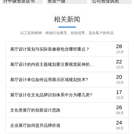
计甲级资质证书
资质一级
公司营业执照
News
相关新闻
以工匠的精神，铸就行业典范，创造优秀，适合客户的作品
28
展厅设计策划与实际装修都包含哪些重点？
10月
22
展厅设计的内容主题规划要注重视觉延伸的规
10月
20
律
展厅设计单位如何运用展示区域规划技术?
10月
17
展厅设计在文化品牌识别体系中分为哪几类?
10月
26
文化类展厅的创新设计思路
09月
24
企业展厅如何提升品牌价值
09月