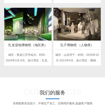
的全面回顾与展示，通过博物馆通
史、文化、科技与发展脉络，同时
过收藏、展示海军各历史时期的重
注重观众的参与和体验，通过深入
要文物史料和各类装备，让参观者
挖掘城市的历史文化遗产，展示城
能够直观地了解中国海军的发展历
市的发展历程和文化特色。
程，从而增强民族自豪感和爱国意
识
扎龙湿地博物馆（地区类）
孔子博物馆 （人物类）
城市：黑龙江齐齐哈尔，时间：
城市：山东济宁，时间：2020年10
2020年3月-6月。设计理念：扎龙湿
月-2021年4月。设计理念：围绕孔
地博物馆通过巧妙的设计理念、合
子及儒家文化展开的，对于孔子文
理的展厅布局、高科技展示手段和
化展示展览，使参观者能够深入了
丰富的动物标本展示，为观众提供
解儒家文化的精髓，感受到中华优
了一个深入了解湿地生态系统、增
秀传统文化的博大精深
OUR SERVICES
强环保意识、体验人与自然和谐共
我们的服务
生的绝佳场所
前期勘察策划设计，中期生产加工、后期维护服务,超越客户预期