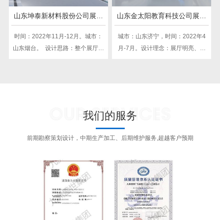
山东坤泰新材料股份公司展厅
山东金太阳教育科技公司展馆
（新材料类）
（教育类）
时间：2022年11月-12月。城市：
​城市：山东济宁，时间：2022年4
山东烟台。 ​ 设计思路：整个展厅的
月-7月。设计理念：展厅明亮、简
空间第一视觉采用明亮的白色作为
洁，多媒体的广泛运用使得展厅在
空间主色调，点缀企业文化蓝及
紧扣教育主题和同时兼具现代科技
LOGO蓝作为主题色为主。以动感的
风格，展现企业时代发展特色。
线条，柔软轻薄的造型，彰显该企
OUR SERVICES
业作为汽车零部件新材料企业的锐
我们的服务
意创新，装饰造型的成型一体化及
玻璃的使用，创造一种高光精致及
前期勘察策划设计，中期生产加工、后期维护服务,超越客户预期
渗透力的展示空间。