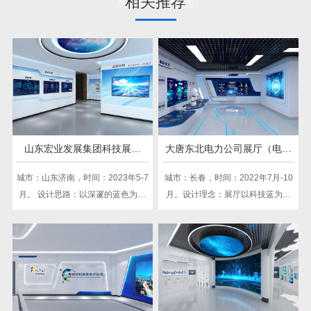
相关推荐
山东宏业发展集团科技展厅
大唐东北电力公司展厅（电力
（通信工程类）
类）
城市：山东济南，​时间：2023年5-7
城市：长春，时间：2022年7月-10
月。 设计思路：以深邃的蓝色为主
月。设计理念：展厅以科技蓝为主
调，展现ICT高科技的深邃与广阔。
色，蓝、白、灰为基调，整体简
运用现代科技手段，打造互动体验
约、大气，展现企业不凡魅力。
区，展示最新技术成果。空间布局
简洁明快，突出科技感与未来感，
营造专业、高效的展示氛围，吸引
观众目光。