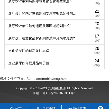
展厅设计策划与实际装修都包含哪些重点？
10月
22
展厅设计的内容主题规划要注重视觉延伸的规
10月
20
律
展厅设计单位如何运用展示区域规划技术?
10月
17
展厅设计在文化品牌识别体系中分为哪几类?
10月
26
文化类展厅的创新设计思路
09月
24
企业展厅如何提升品牌价值
09月
模板文件不存在: ./template/mobile/msg.htm
Copyright © 2018-2021 九洲盛世集团 All Rights Reserved
备案：
鲁ICP备2021022361号-1
首页
拨打电话
微信联系