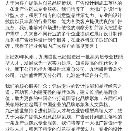
力于为客户提供从创意品牌策划、广告设计到施工落地的
一条龙产业链式专业服务。我们培养了一大批广告设计专
业型人才，积累了精专的创意型品牌策划力、专业的设计
技能以及丰富的行业经验，能为各类客户提供优良的广告
服务。我们能够对市场进行敏锐的洞察分析并深入挖掘客
户需求，为来自不同行业的多个企业提供过展厅设计制作
服务和广告物料设计制作服务，在业界树立了良好的口
碑，获得了行业领域内广大客户的高度赞誉！
历经20年风雨，九洲盛世已经锻造出一批高素质专业技能
型人才，发展成为一家实力雄厚、知名度高的现代化企
业。麾下公司包括九洲盛世北京总公司、九洲盛世青岛分
公司、九洲盛世西安分公司、九洲盛世烟台分公司。
我们的核心服务理念：凭借专业的设计技能和品牌经营之
道，帮助客户构建完整的品牌体系，建立长期的品牌价
值，助力更多的中国企业打造国际化品牌形象，在同行相
关领域树立起属于中国企业的品牌形象和人文风格。
九洲盛世坚持引进创新型人才与企业管理型高端人才，致
力于为客户提供从创意品牌策划、广告设计到施工落地的
一条龙产业链式专业服务。我们培养了一大批广告设计专
业型人才，积累了精专的创意型品牌策划力、专业的设计