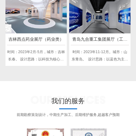
多媒体等形式，展示银行的发展历
融合生命元素，打造富有科技感和
程、企业文化与核心价值观。空间
生命力的展示空间。注重互动体
布局现代简约，营造专业而富有活
验，深化员工与访客对企业文化的
力的展示氛围，让参观者感受平安
认同感，共筑健康未来，传递企业
银行的独特魅力。
使命与愿景。
吉林西点药业展厅（药业类）
青岛九合重工集团展厅（工程
车类）
时间：2023年2月-5月，城市：吉林
时间：2023年11-12月。城市：山
长春。 设计思路：以科技为核心，
东青岛。 ​ 设计思路：以蓝色为主色
展现药业创新研发实力，彰显企业
调，体现企业稳重、专业的形象，
科技魅力；融入传统医药文化，传
展示物流行业的科技感与未来感。
承药业历史底蕴；采用现代展示手
结合企业历史、发展成就及核心价
法，打造互动体验区，增强观众参
值观，打造互动体验区，展现企业
OUR SERVICES
与感；传递药业使命，共筑健康未
文化内涵与团队风采，提升员工及
我们的服务
来。
访客的文化认同感与归属感。
前期勘察策划设计，中期生产加工、后期维护服务,超越客户预期