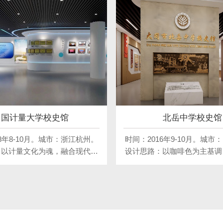
中国计量大学校史馆
北岳中学校史馆
8年8-10月。城市：浙江杭州。
时间：2016年9-10月。城市
：以计量文化为魂，融合现代设
设计思路：以咖啡色为主基调
展示学校的辉煌历程与发展特
而典雅的氛围，彰显北岳中学
布局条理清晰，采用多媒体、实
底蕴。通过图文、实物等形式
形式，让参观者直观感受计量科
发展历程与辉煌成就，同时
。整体设计现代而富有内涵，彰
素，打造兼具传统韵味与现代
深厚的文化底蕴与计量特色。
空间，让参观者感受学校的