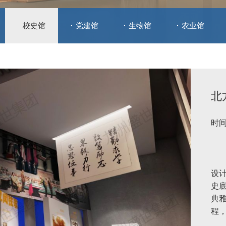
校史馆
党建馆
生物馆
农业馆
北
时间
设
史
典
程