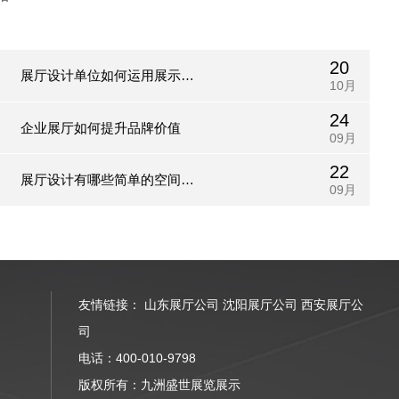
20
展厅设计单位如何运用展示区
10月
24
域规划技术?
企业展厅如何提升品牌价值
09月
22
展厅设计有哪些简单的空间架
09月
构方法?
友情链接：
山东展厅公司
沈阳展厅公司
西安展厅公
司
电话：400-010-9798
版权所有：九洲盛世展览展示