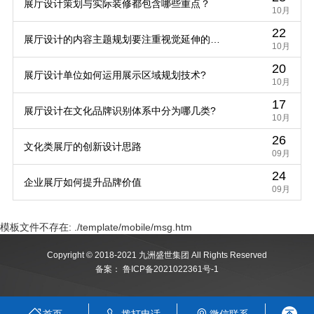
展厅设计策划与实际装修都包含哪些重点？
10月
22
展厅设计的内容主题规划要注重视觉延伸的规
10月
20
律
展厅设计单位如何运用展示区域规划技术?
10月
17
展厅设计在文化品牌识别体系中分为哪几类?
10月
26
文化类展厅的创新设计思路
09月
24
企业展厅如何提升品牌价值
09月
模板文件不存在: ./template/mobile/msg.htm
Copyright © 2018-2021 九洲盛世集团 All Rights Reserved
备案：
鲁ICP备2021022361号-1