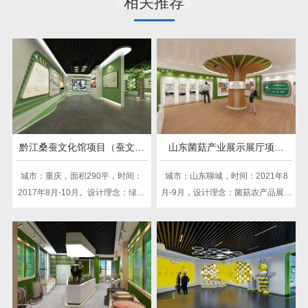
相关推荐
黔江桑蚕文化馆项目（蚕文化
山东菌菇产业展示展厅项目
类）
（菌菇类）
城市：重庆，面积290平，时间：
城市：山东聊城，时间：2021年8
2017年8月-10月。设计理念：绿色
月-9月，设计理念：菌菇农产品展厅
生态，桑蚕共融，展示桑蚕农业魅
布局雅致，白色为主调，绿色点
力与未来发展趋势，流线清晰，分
缀，展现产品发展之路，展示产品
区合理，凸显桑蚕农业产业链各环
发展潜力，展现生态农业之美景
节。