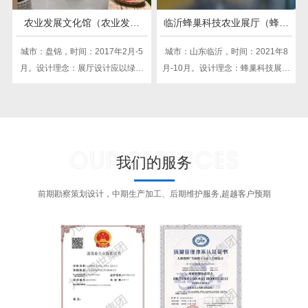
农业发展文化馆（农业发展
临沂蜂巢科技农业展厅（蜂产
类）
品类）
城市：盘锦，时间：2017年2月-5
城市：山东临沂，时间：2021年8
月。设计理念：展厅设计应以绿色
月-10月。设计理念：蜂巢科技展厅
生态为核心，体现农牧业与自然环
布局独特，白色为主调，黄色绿色
境的和谐共生。从展厅的布局、装
点缀，展示蜂巢创新产品魅力，突
饰到展示内容，都应强调绿色元素
显蜂巢科技产品的独特。
OUR SERVICES
我们的服务
前期勘察策划设计，中期生产加工、后期维护服务,超越客户预期