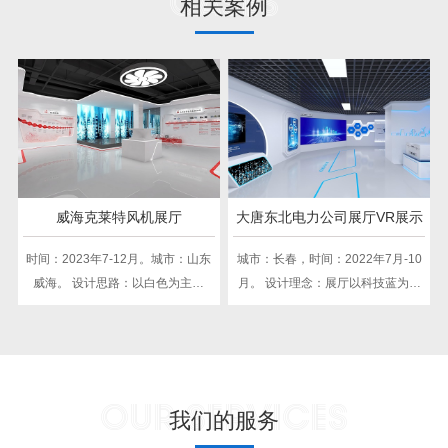
Cases
相关案例
威海克莱特风机展厅
大唐东北电力公司展厅VR展示
时间：2023年7-12月。城市：山东
城市：长春，时间：2022年7月-10
威海。 设计思路：以白色为主色
月。 设计理念：展厅以科技蓝为主
调，搭配红色点缀，体现企业稳
色，蓝、白、灰为基调，整体简
重、专业的形象，展示机械行业的
约、大气，展现企业不凡魅力。
科技感与未来感。结合企业历史、
发展成就及核心价值观，打造互动
OUR SERVICES
体验区，展现企业文化内涵与团队
我们的服务
风采，提升员工及访客的文化认同