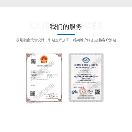
重、专业的形象，展示机械行业的
约、大气，展现企业不凡魅力。
科技感与未来感。结合企业历史、
发展成就及核心价值观，打造互动
OUR SERVICES
体验区，展现企业文化内涵与团队
我们的服务
风采，提升员工及访客的文化认同
感与归属感。
前期勘察策划设计，中期生产加工、后期维护服务,超越客户预期