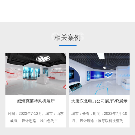
Cases
相关案例
威海克莱特风机展厅
大唐东北电力公司展厅VR展示
时间：2023年7-12月。城市：山东
城市：长春，时间：2022年7月-10
威海。 设计思路：以白色为主色
月。 设计理念：展厅以科技蓝为主
调，搭配红色点缀，体现企业稳
色，蓝、白、灰为基调，整体简