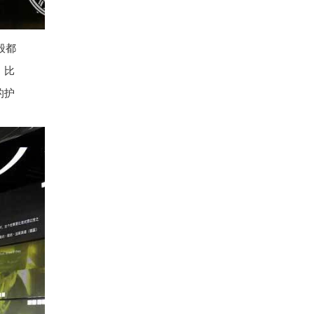
般都
，比
的护